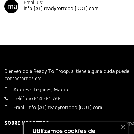
Email us:
mail_outline
info [AT] readytotroop [DOT] com
Bienvenido a Ready To Troop, si tiene alguna duda puede
contactarnos en:
Address: Leganes, Madrid
Teléfono:614 381 768
Email: info [AT] readytotroop [DOT] com
exp
SOBRE NOSOTROS
Utilizamos cookies de