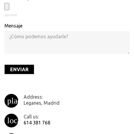
opcional
Mensaje
Address:
place
Leganes, Madrid
Call us:
local_phone
614 381 768