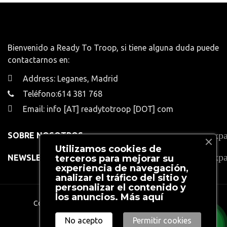
Bienvenido a Ready To Troop, si tiene alguna duda puede
contactarnos en:
Address: Leganes, Madrid
Teléfono:614 381 768
Email: info [AT] readytotroop [DOT] com
exp
SOBRE NOSOTROS
Utilizamos cookies de
exp
NEWSLETTER
terceros para mejorar su
experiencia de navegación,
analizar el tráfico del sitio y
personalizar el contenido y
los anuncios.
Más aquí
Copyright 2024
Ready To Troop.
All rights reserved
No acepto
Permitir cookies